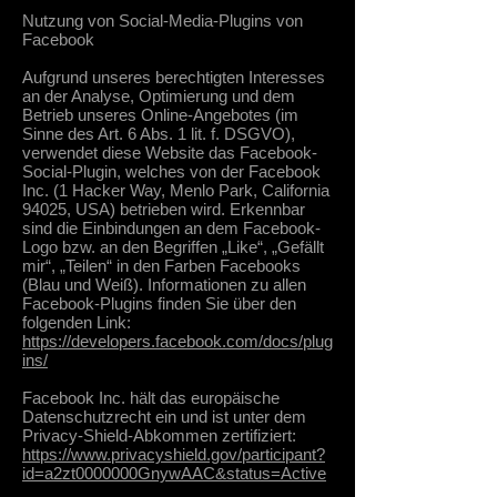
Nutzung von Social-Media-Plugins von
Facebook
Aufgrund unseres berechtigten Interesses
an der Analyse, Optimierung und dem
Betrieb unseres Online-Angebotes (im
Sinne des Art. 6 Abs. 1 lit. f. DSGVO),
verwendet diese Website das Facebook-
Social-Plugin, welches von der Facebook
Inc. (1 Hacker Way, Menlo Park, California
94025, USA) betrieben wird. Erkennbar
sind die Einbindungen an dem Facebook-
Logo bzw. an den Begriffen „Like“, „Gefällt
mir“, „Teilen“ in den Farben Facebooks
(Blau und Weiß). Informationen zu allen
Facebook-Plugins finden Sie über den
folgenden Link:
https://developers.facebook.com/docs/plug
ins/
Facebook Inc. hält das europäische
Datenschutzrecht ein und ist unter dem
Privacy-Shield-Abkommen zertifiziert:
https://www.privacyshield.gov/participant?
id=a2zt0000000GnywAAC&status=Active