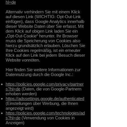
hl=de
Alternativ verhindern Sie mit einem Klick
auf diesen Link (WICHTIG: Opt-Out-Link
einfügen), dass Google Analytics innerhalb
dieser Website Daten über Sie erfasst. Mit
dem Klick auf obigen Link laden Sie ein
„Opt-Out-Cookie“ herunter. Ihr Browser
muss die Speicherung von Cookies also
hierzu grundsätzlich erlauben. Löschen Sie
Ihre Cookies regelmäßig, ist ein erneuter
Klick auf den Link bei jedem Besuch dieser
Website vonnöten.
Hier finden Sie weitere Informationen zur
Datennutzung durch die Google Inc.:
https://policies.google.com/privacy/partner
s?hl=de
(Daten, die von Google-Partnern
erhoben werden)
https://adssettings.google.de/authenticated
(Einstellungen über Werbung, die Ihnen
angezeigt wird)
https://policies.google.com/technologies/ad
s?hl=de
(Verwendung von Cookies in
Anzeigen)