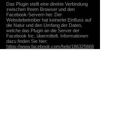
Das Plugin stellt eine direkte Verbindung
zwischen Ihrem Browser und den
Facebook-Servern her. Der
Websitebetreiber hat keinerlei Einfluss auf
die Natur und den Umfang der Daten,
welche das Plugin an die Server der
Facebook Inc. übermittelt. Informationen
dazu finden Sie hier:
https://www.facebook.com/help/186325668
085084
Das Plugin informiert die Facebook Inc.
darüber, dass Sie als Nutzer diese
Website besucht haben. Es besteht hierbei
die Möglichkeit, dass Ihre IP-Adresse
gespeichert wird. Sind Sie während des
Besuchs auf dieser Website in Ihrem
Facebook-Konto eingeloggt, werden die
genannten Informationen mit diesem
verknüpft.
Nutzen Sie die Funktionen des Plugins –
etwa indem Sie einen Beitrag teilen oder
„liken“ –, werden die entsprechenden
Informationen ebenfalls an die Facebook
Inc. übermittelt.