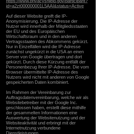
https://www.privacyshield.gov/participant?
id=a2zt000000001L5AAI&status=Active
Auf dieser Website greift die IP-
Anonymisierung. Die IP-Adresse der
Nutzer wird innerhalb der Mitgliedsstaaten
der EU und des Europäischen
Wirtschaftsraum und in den anderen
Vertragsstaaten des Abkommens gekürzt.
Nur in Einzelfällen wird die IP-Adresse
zunächst ungekürzt in die USA an einen
Server von Google übertragen und dort
gekürzt. Durch diese Kürzung entfällt der
Personenbezug Ihrer IP-Adresse. Die vom
Browser übermittelte IP-Adresse des
Nutzers wird nicht mit anderen von Google
gespeicherten Daten kombiniert.
Im Rahmen der Vereinbarung zur
Auftragsdatenvereinbarung, welche wir als
Websitebetreiber mit der Google Inc.
geschlossen haben, erstellt diese mithilfe
der gesammelten Informationen eine
Auswertung der Websitenutzung und der
Websiteaktivität und erbringt mit der
Internetnutzung verbundene
Dienstleistungen.